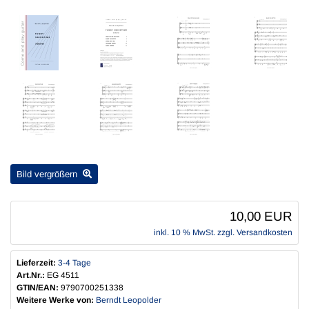
Bild vergrößern
10,00 EUR
inkl. 10 % MwSt. zzgl.
Versandkosten
Lieferzeit:
3-4 Tage
Art.Nr.:
EG 4511
GTIN/EAN:
9790700251338
Weitere Werke von:
Berndt Leopolder